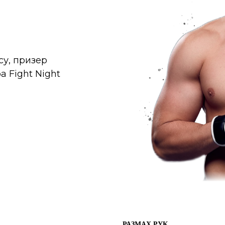
су, призер
а Fight Night
РАЗМАХ РУК